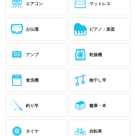
エアコン
マットレス
お仏壇
ピアノ・楽器
アンプ
乾燥機
食洗機
物干し竿
釣り竿
書庫・本
タイヤ
自転車