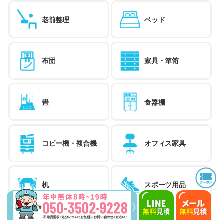
老前整理
ベッド
布団
家具・箪笥
畳
食器棚
コピー機・複合機
オフィス家具
机
スポーツ用品