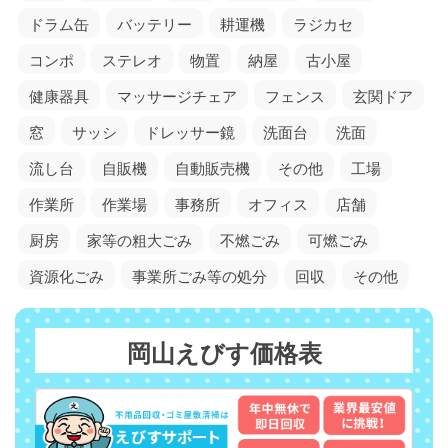
ドラム缶
バッテリー
耕運機
ラジカセ
コンポ
ステレオ
物置
納屋
古小屋
健康器具
マッサージチェア
フェンス
玄関ドア
窓
サッシ
ドレッサー鏡
洗面台
洗面
流し台
自販機
自動販売機
その他
工場
作業所
作業場
事務所
オフィス
店舗
厨房
家等の粗大ごみ
不燃ごみ
可燃ごみ
資源化ごみ
事業所ごみ等の処分
回収
その他
岡山えびす価格表