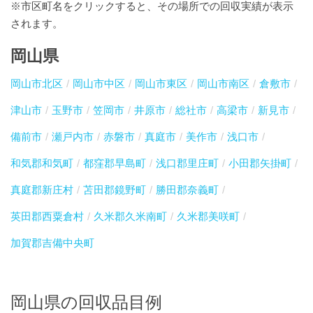
※市区町名をクリックすると、その場所での回収実績が表示
されます。
岡山県
岡山市北区
岡山市中区
岡山市東区
岡山市南区
倉敷市
津山市
玉野市
笠岡市
井原市
総社市
高梁市
新見市
備前市
瀬戸内市
赤磐市
真庭市
美作市
浅口市
和気郡和気町
都窪郡早島町
浅口郡里庄町
小田郡矢掛町
真庭郡新庄村
苫田郡鏡野町
勝田郡奈義町
英田郡西粟倉村
久米郡久米南町
久米郡美咲町
加賀郡吉備中央町
岡山県の回収品目例