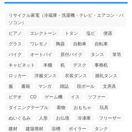
リサイクル家電（冷蔵庫・洗濯機・テレビ・エアコン・パ
ソコン）
ピアノ
エレクトーン
トタン
塩ビ
便器
グラス
ワレモノ
陶器
自動車
自転車
バイク
オートバイ
原付バイク
タンス
箪笥
キャビネット
本棚
机
デスク
事務机
ロッカー
洋服ダンス
衣装ダンス
婚礼タンス
服
書籍
マンガ
雑誌
段ボール
文房具
ビデオ
CD
ゲーム機
イス
ソファー
ダイニングテーブル
着物
おもちゃ
玩具
ぬいぐるみ
人形
お仏壇
冷凍庫
フリーザー
建材
建築廃材
浴槽
ボイラー
タンク